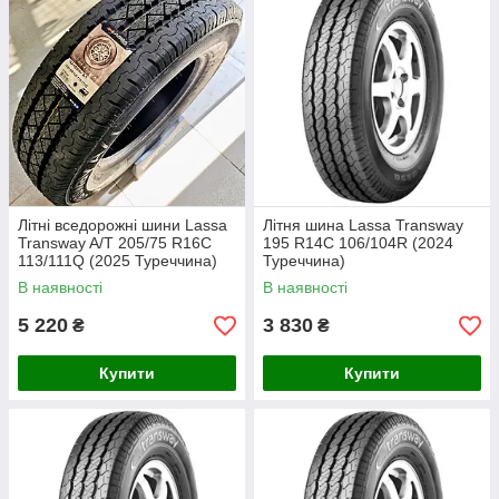
1. Lassa Transway 3 – Інновації та максимальна безпека
Флагманська модель 2024 року для тих, хто обирає
найкраще.
2. Lassa Transway 2 – Легендарна витривалість та
ресурс
Найпопулярніша модель, що стала золотим
стандартом для комерційних перевезень.
3. Lassa Transway – Проста надійність за найкращу ціну
Літні вседорожні шини Lassa
Літня шина Lassa Transway
Transway A/T 205/75 R16C
195 R14C 106/104R (2024
Базова модель, що досі випускається і користується
113/111Q (2025 Туреччина)
Туреччина)
попитом завдяки своїй простоті та доступності.
В наявності
В наявності
Обирайте з трьох поколінь надійності, кожне з яких довело
свою ефективність на українських дорогах літні шини Lassa
5 220
3 830
₴
₴
для вашого легковантажного автопарку вже сьогодні – і
працюйте без зайвих турбот!
Купити
Купити