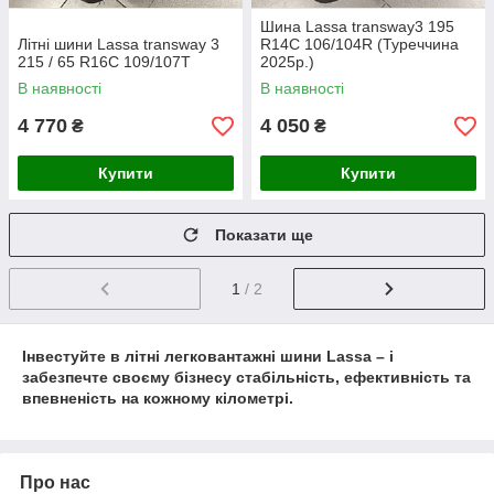
Шина Lassa transway3 195
Літні шини Lassa transway 3
R14C 106/104R (Туреччина
215 / 65 R16C 109/107T
2025р.)
В наявності
В наявності
4 770
4 050
₴
₴
Купити
Купити
Показати ще
1
/ 2
Інвестуйте в літні легковантажні шини Lassa – і
забезпечте своєму бізнесу стабільність, ефективність та
впевненість на кожному кілометрі.
Про нас