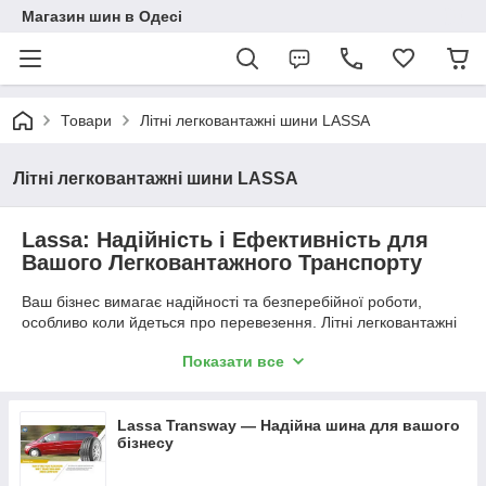
Магазин шин в Одесі
Товари
Літні легковантажні шини LASSA
Літні легковантажні шини LASSA
Lassa: Надійність і Ефективність для
Вашого Легковантажного Транспорту
Ваш бізнес вимагає надійності та безперебійної роботи,
особливо коли йдеться про перевезення. Літні легковантажні
шини Lassa розроблені саме для цього – вони є ідеальним
Показати все
поєднанням міцності, продуктивності та економічності.
Чому обирають Lassa для легковантажних авто?
Створені для навантажень:
Посилена конструкція
Lassa Transway — Надійна шина для вашого
та міцний каркас гарантують виняткову
бізнесу
вантажопідйомність, дозволяючи вашому транспорту
ефективно виконувати найскладніші завдання.