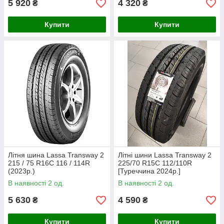
5 920
4 320
₴
₴
Купити
Купити
Літня шина Lassa Transway 2
Літні шини Lassa Transway 2
215 / 75 R16C 116 / 114R
225/70 R15C 112/110R
(2023р.)
[Туреччина 2024р.]
В наявності 2 од.
В наявності 2 од.
5 630
4 590
₴
₴
Купити
Купити