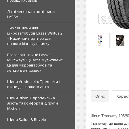
позашляховиків
Літні легковантажні шини
LASSA
Зимові шини для
мікроавтобусів Lassa Wintus 2
– Надійний партнер для
вашого бізнесу взимку!
Всесезонні шини Lassa
Multiways C (Ласса Мультівейс
Ц) для мікроавтобусів та
легких вантажівок
Шини Vredestein: Преміальні
шини для вашого авто
Опис
Харак
Шини Riken: Європейська
якість та комфорт від групи
Michelin
Шини Transway 195/80
Шини Sailun & Rovelo
Transway, це шини дл
дорогами, спусками і 