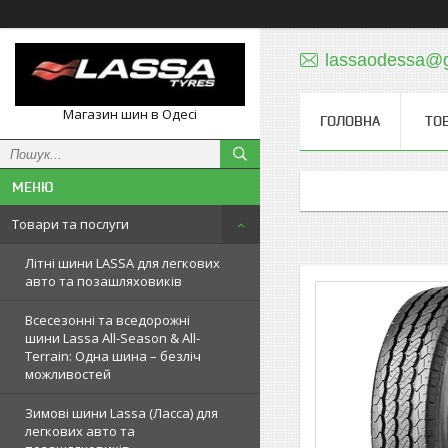
lassaodessa@
Магазин шин в Одесі
ГОЛОВНА
ТО
Товари та послуги
Літні шини LASSA для легкових
авто та позашляховиків
Всесезонні та вседорожні
шини Lassa All-Season & All-
Terrain: Одна шина – безліч
можливостей
Зимові шини Lassa (Ласса) для
легкових авто та