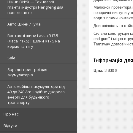
Шини ONYX — Технології
гіганта індустрії Hengfeng для
Малюнок протектора ш
вашого авто
поперечні виступи у 
води з плями контакт
Авто Шини / Гума
Довговічність та стійк
Сильна конструкція к
Вантажні шини Lassa R17.5
end-gum" і міцна стр
(Ласа Р17.5) | Шини R17.5 на
Transway довговічніс
кермо та тягу
Sale
Інформація дл
Зарядні пристрої для
Ціна:
3 830 ₴
акумуляторів
Автомобільні акумулятори від
40 до 240 Ah: Надійне джерело
енергії для будь-якого
транспорту
Про нас
Відгуки