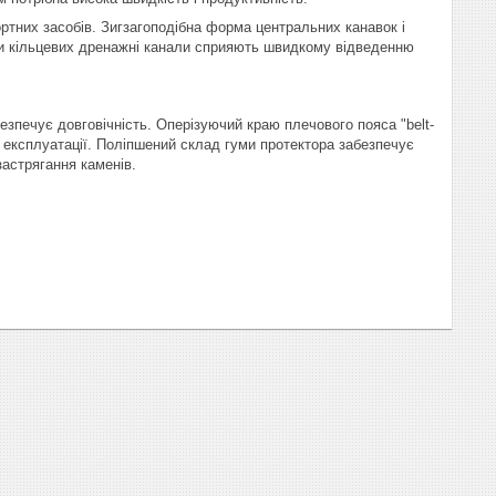
ртних засобів. Зигзагоподібна форма центральних канавок і
ри кільцевих дренажні канали сприяють швидкому відведенню
езпечує довговічність. Оперізуючий краю плечового пояса "belt-
х експлуатації. Поліпшений склад гуми протектора забезпечує
астрягання каменів.