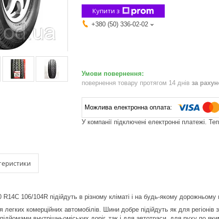
Купити з
+380 (50) 336-02-02
повернення товару протягом 14 днів
за раху
У компанії підключені електронні платежі. Те
теристики
 R14C 106/104R підійдуть в різному кліматі і на будь-якому дорожньому п
я легких комерційних автомобілів. Шини добре підійдуть як для регіонів
підйомами внутрішньоміських доріг, так і для автотраси, для руху по яки