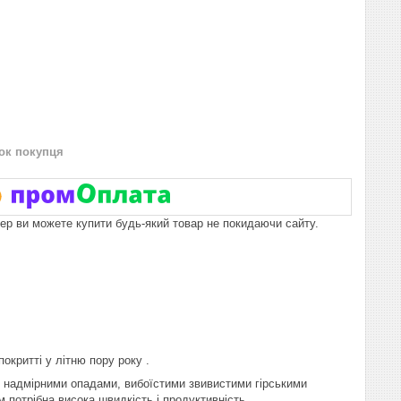
нок покупця
пер ви можете купити будь-який товар не покидаючи сайту.
окритті у літню пору року .
 з надмірними опадами, вибоїстими звивистими гірськими
м потрібна висока швидкість і продуктивність.