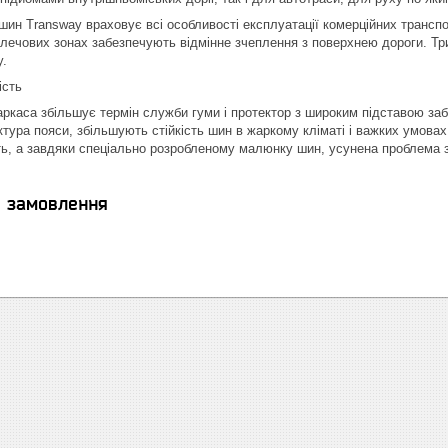
ин Transway враховує всі особливості експлуатації комерційних транспо
плечових зонах забезпечують відмінне зчеплення з поверхнею дороги. Т
у.
ість
аркаса збільшує термін служби гуми і протектор з широким підставою заб
уктура пояси, збільшують стійкість шин в жаркому кліматі і важких умова
ть, а завдяки спеціально розробленому малюнку шин, усунена проблема з
я замовлення