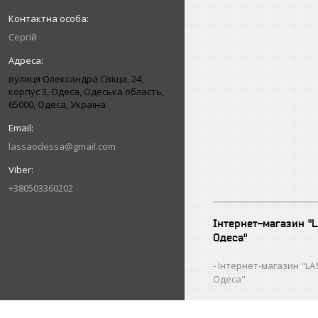
Сергій
вулиця Олександра Свіща, 24,
корпус 3, Одеса, Одеська область,
65000, Одеса, Україна
lassaodessa@gmail.com
+380503360202
Інтернет-магазин "
Одеса"
Інтернет-магазин "L
Одеса"