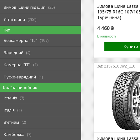
Зимова шина Lassa 
Зимові шини під шип
25
195/75 R16C 107/10
Туреччина)
Літні шини
206
4 460 ₴
Тип
В наявності
Безкамерна "TL"
197
Купити
Зарядний
4
Камерна "TT"
1
2157516LW2_116
Пуско-зарядний
1
Країна виробник
Іспанія
7
Італія
1
В'єтнам
2
Камбоджа
7
Зимова шина Lassa 