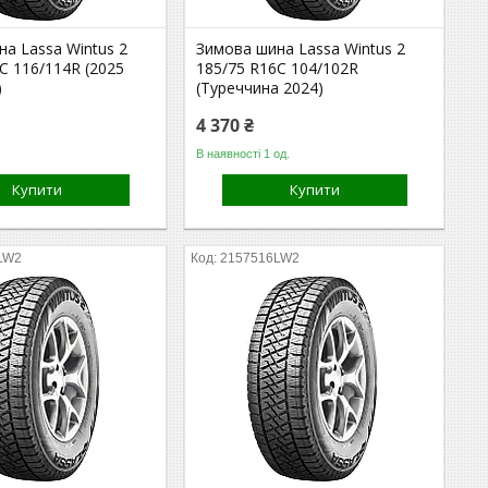
а Lassa Wintus 2
Зимова шина Lassa Wintus 2
C 116/114R (2025
185/75 R16C 104/102R
)
(Туреччина 2024)
4 370 ₴
В наявності 1 од.
Купити
Купити
LW2
2157516LW2