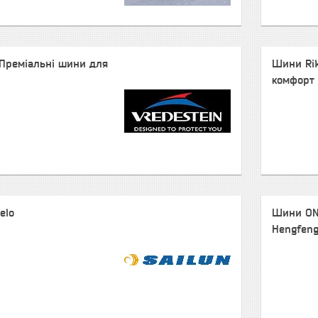
 Преміальні шини для
Шини Rik
комфорт 
elo
Шини ONY
Hengfeng