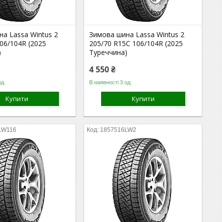
а Lassa Wintus 2
Зимова шина Lassa Wintus 2
06/104R (2025
205/70 R15C 106/104R (2025
)
Туреччина)
4 550 ₴
од.
В наявності 3 од.
Купити
Купити
LW116
1857516LW2