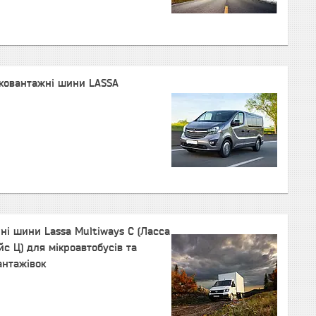
гковантажні шини LASSA
ні шини Lassa Multiways C (Ласса
йс Ц) для мікроавтобусів та
антажівок