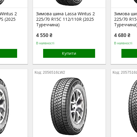
Wintus 2
Зимова шина Lassa Wintus 2
Зимова шин
7S (2025
225/70 R15C 112/110R (2025
225/70 R15
Туреччина)
Туреччина
4 550 ₴
4 680 ₴
В наявності
В наявності
Купити
2056516LW2
2057516