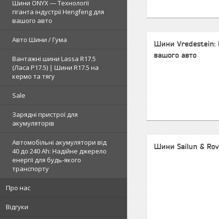
Шини ONYX — Технології
гіганта індустрії Hengfeng для
вашого авто
Авто Шини / Гума
Шини Vredestein:
вашого авто
Вантажні шини Lassa R17.5
(Ласа Р17.5) | Шини R17.5 на
кермо та тягу
Sale
Зарядні пристрої для
акумуляторів
Автомобільні акумулятори від
Шини Sailun & Rov
40 до 240 Ah: Надійне джерело
енергії для будь-якого
транспорту
Про нас
Відгуки