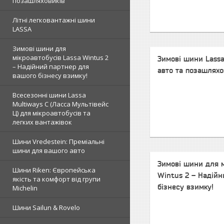
позашляховиків
Літні легковантажні шини
LASSA
Зимові шини для
мікроавтобусів Lassa Wintus 2
Зимові шини Lassa
– Надійний партнер для
авто та позашляхо
вашого бізнесу взимку!
Всесезонні шини Lassa
Multiways C (Ласса Мультівейс
Ц) для мікроавтобусів та
легких вантажівок
Шини Vredestein: Преміальні
шини для вашого авто
Зимові шини для м
Шини Riken: Європейська
Wintus 2 – Надій
якість та комфорт від групи
бізнесу взимку!
Michelin
Шини Sailun & Rovelo