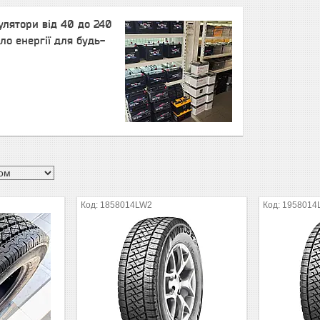
улятори від 40 до 240
ло енергії для будь-
1858014LW2
1958014