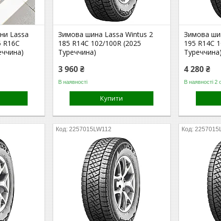
ини Lassa
Зимова шина Lassa Wintus 2
Зимова шин
5 R16C
185 R14C 102/100R (2025
195 R14C 1
еччина)
Туреччина)
Туреччина
3 960 ₴
4 280 ₴
В наявності
В наявності 2 
Купити
2257015LW112
2257015