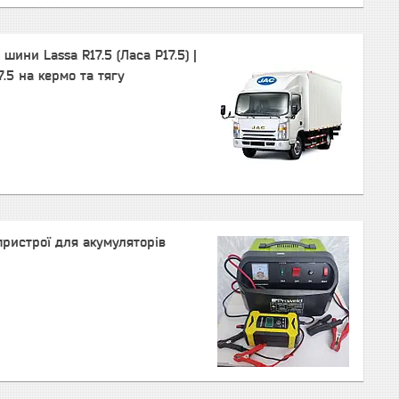
шини Lassa R17.5 (Ласа Р17.5) |
.5 на кермо та тягу
пристрої для акумуляторів