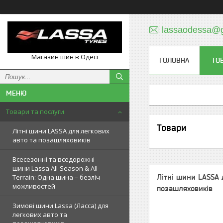
lassaodessa@
Магазин шин в Одесі
ГОЛОВНА
ТО
Товари та послуги
Товари
Літні шини LASSA для легкових
авто та позашляховиків
Всесезонні та вседорожні
шини Lassa All-Season & All-
Літні шини LASSA 
Terrain: Одна шина – безліч
можливостей
позашляховиків
Зимові шини Lassa (Ласса) для
легкових авто та