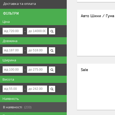
Доставка та оплата
ФІЛЬТРИ
Авто Шини / Гума
Ціна
Довжина
Ширина
Sale
Висота
Наявність
В наявності
233