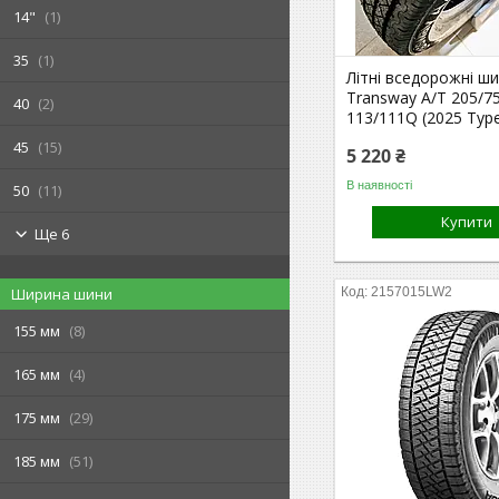
14"
1
35
1
Літні вседорожні ш
Transway A/T 205/7
40
2
113/111Q (2025 Тур
45
15
5 220 ₴
В наявності
50
11
Купити
Ще 6
2157015LW2
Ширина шини
155 мм
8
165 мм
4
175 мм
29
185 мм
51