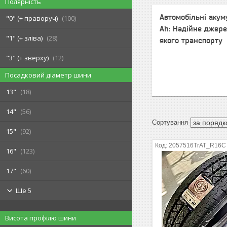
Полярність
Автомобільні акум
"0" (+ праворуч)
100
Ah: Надійне джере
"1" (+ зліва)
28
якого транспорту
"3" (+ зверху)
12
Посадковий діаметр шини
13"
18
14"
56
15"
92
2057516TrAT_R16C
16"
123
17"
60
Ще 5
Висота профілю шини