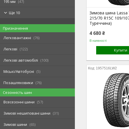
195 мм
47
Зимова шина Lassa 
Ще 10
215/70 R15C 109/10
Туреччина)
Призначення
4 680 ₴
Легковантажні
76
В наявності
Легкові
122
Купити
Легкові автомобілі
100
1957516LW2
Міські/Автобусні
5
Позашляховики
76
Сезонність шин
Всесезонні шини
57
Зимові нешиповані шини
31
Зимові шини
65