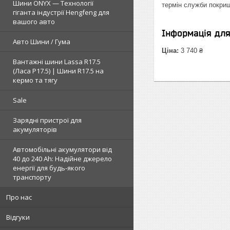
Шини ONYX — Технології
термін служби покриш
гіганта індустрії Hengfeng для
вашого авто
Інформація дл
Авто Шини / Гума
Ціна:
3 740 ₴
Вантажні шини Lassa R17.5
(Ласа Р17.5) | Шини R17.5 на
кермо та тягу
Sale
Зарядні пристрої для
акумуляторів
Автомобільні акумулятори від
40 до 240 Ah: Надійне джерело
енергії для будь-якого
транспорту
Про нас
Відгуки