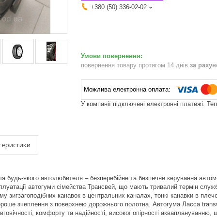
+380 (50) 336-02-02
повернення товару протягом 14 днів
за раху
У компанії підключені електронні платежі. Те
теристики
ля будь-якого автолюбителя – безперебійне та безпечне керування автом
плуатації автогуми сімейства Трансвей, що мають тривалий термін служб
у зигзагоподібних канавок в центральних каналах, тонкі канавки в плеч
роше зчеплення з поверхнею дорожнього полотна. Автогума Ласса transw
вговічності, комфорту та надійності, високої опірності акваплануванню