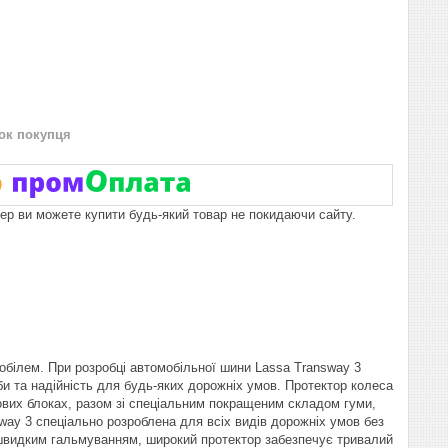
нок покупця
пер ви можете купити будь-який товар не покидаючи сайту.
обілем. При розробці автомобільної шини Lassa Transway 3
и та надійність для будь-яких дорожніх умов. Протектор колеса
ових блоках, разом зі спеціальним покращеним складом гуми,
ay 3 спеціально розроблена для всіх видів дорожніх умов без
, швидким гальмуванням, широкий протектор забезпечує тривалий