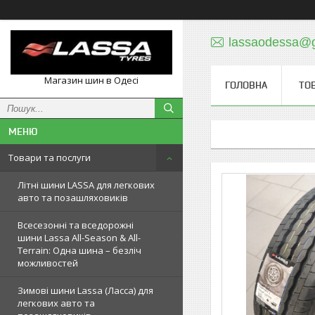
lassaodessa@
Магазин шин в Одесі
ГОЛОВНА
ТО
Товари та послуги
Літні шини LASSA для легкових
авто та позашляховиків
Всесезонні та вседорожні
шини Lassa All-Season & All-
Terrain: Одна шина – безліч
можливостей
Зимові шини Lassa (Ласса) для
легкових авто та