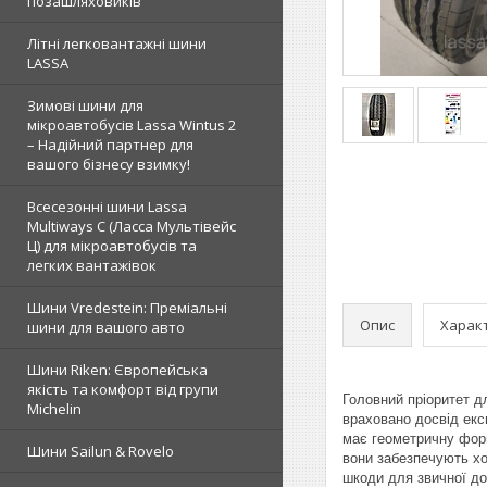
позашляховиків
Літні легковантажні шини
LASSA
Зимові шини для
мікроавтобусів Lassa Wintus 2
– Надійний партнер для
вашого бізнесу взимку!
Всесезонні шини Lassa
Multiways C (Ласса Мультівейс
Ц) для мікроавтобусів та
легких вантажівок
Шини Vredestein: Преміальні
Опис
Харак
шини для вашого авто
Шини Riken: Європейська
якість та комфорт від групи
Головний пріоритет д
Michelin
враховано досвід екс
має геометричну форм
Шини Sailun & Rovelo
вони забезпечують хо
шкоди для звичної до