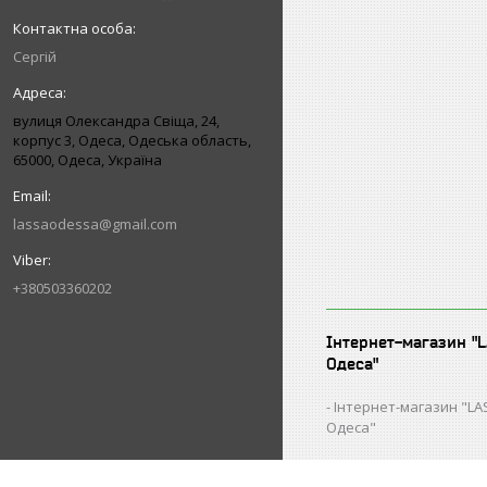
Сергій
вулиця Олександра Свіща, 24,
корпус 3, Одеса, Одеська область,
65000, Одеса, Україна
lassaodessa@gmail.com
+380503360202
Інтернет-магазин "
Одеса"
Інтернет-магазин "L
Одеса"