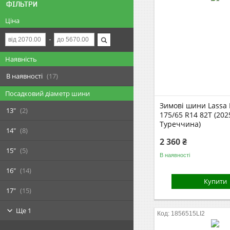
ФІЛЬТРИ
Ціна
Наявність
В наявності
17
Посадковий діаметр шини
Зимові шини Lassa 
13"
2
175/65 R14 82T (202
Туреччина)
14"
8
2 360 ₴
15"
5
В наявності
16"
14
Купити
17"
15
Ще 1
1856515LI2