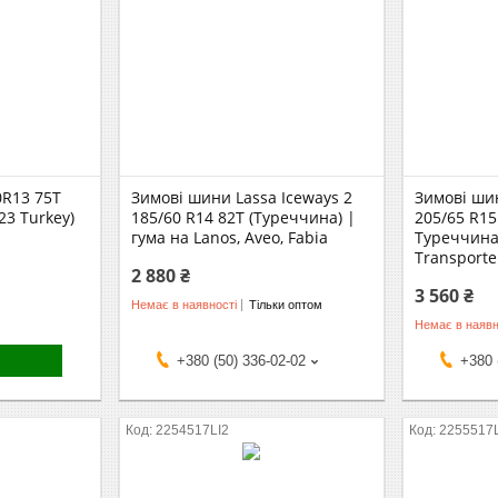
0R13 75T
Зимові шини Lassa Iceways 2
Зимові шин
23 Turkey)
185/60 R14 82T (Туреччина) |
205/65 R15
гума на Lanos, Aveo, Fabia
Туреччина)
Transporter
2 880 ₴
3 560 ₴
Немає в наявності
Тільки оптом
Немає в наявн
+380 (50) 336-02-02
+380 
2254517LI2
2255517