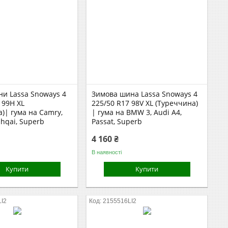
ни Lassa Snoways 4
Зимова шина Lassa Snoways 4
 99H XL
225/50 R17 98V XL (Туреччина)
)| гума на Camry,
| гума на BMW 3, Audi A4,
shqai, Superb
Passat, Superb
4 160 ₴
В наявності
Купити
Купити
LI2
2155516LI2