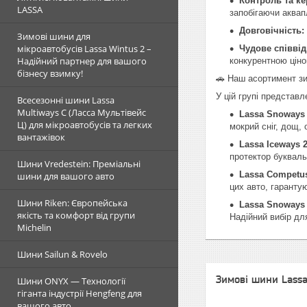
Контроль та ке
LASSA
запобігаючи аква
Довговічність:
Зимові шини для
мікроавтобусів Lassa Wintus 2 –
Чудове співвід
Надійний партнер для вашого
конкурентною ціно
бізнесу взимку!
🚗 Наш асортимент з
У цій групі представл
Всесезонні шини Lassa
Multiways C (Ласса Мультівейс
Lassa Snoways 
Ц) для мікроавтобусів та легких
мокрий сніг, дощ,
вантажівок
Lassa Iceways 2
протектор букваль
Шини Vredestein: Преміальні
Lassa Competus
шини для вашого авто
цих авто, гаранту
Шини Riken: Європейська
Lassa Snoways 
якість та комфорт від групи
Надійний вибір дл
Michelin
Шини Sailun & Rovelo
Зимові шини Lassa
Шини ONYX — Технології
гіганта індустрії Hengfeng для
вашого авто