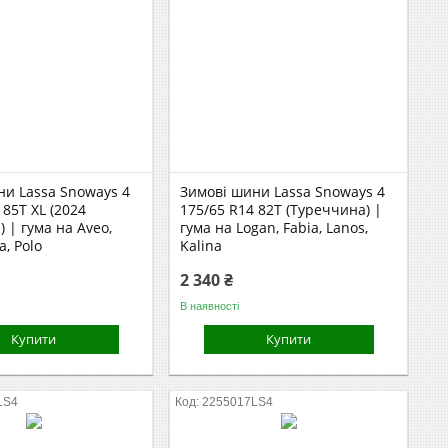
ни Lassa Snoways 4
Зимові шини Lassa Snoways 4
 85T XL (2024
175/65 R14 82T (Туреччина) |
 | гума на Aveo,
гума на Logan, Fabia, Lanos,
a, Polo
Kalina
2 340 ₴
В наявності
Купити
Купити
LS4
2255017LS4