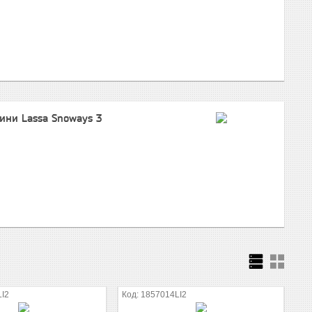
ини Lassa Snoways 3
LI2
1857014LI2