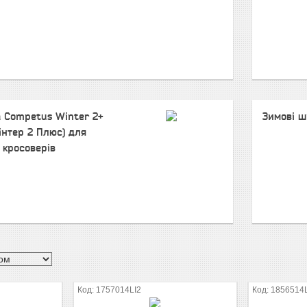
a Competus Winter 2+
Зимові ш
інтер 2 Плюс) для
 кросоверів
1757014LI2
1856514