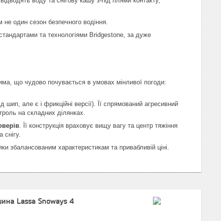
ідводять воду та снігову кашу з-під плями контакту,
м не один сезон безпечного водіння.
тандартами та технологіями Bridgestone, за дуже
има, що чудово почувається в умовах мінливої погоди:
шип, але є і фрикційні версії). Її спрямований агресивний
троль на складних ділянках.
оверів
. Її конструкція враховує вищу вагу та центр тяжіння
 снігу.
ки збалансованим характеристикам та привабливій ціні.
ина Lassa Snoways 4