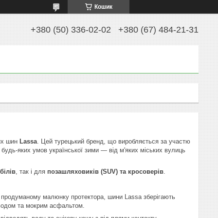
Кошик
+380 (50) 336-02-02
+380 (67) 484-21-31
вих шин
Lassa
. Цей турецький бренд, що виробляється за участю
я будь-яких умов української зими — від м'яких міських вулиць
білів
, так і для
позашляховиків (SUV) та кросоверів
.
а продуманому малюнку протектора, шини Lassa зберігають
льодом та мокрим асфальтом.