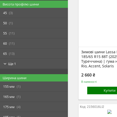
Висота профілю шини
45
3
50
1
55
11
60
11
Зимові шини Lassa 
65
13
185/65 R15 88T (202
Туреччина) | гума 
Ще 1
Rio, Accent, Solaris
2 660 ₴
Ширина шини
В наявності
155 мм
1
Купити
165 мм
1
175 мм
4
2156016LI2
185 мм
5