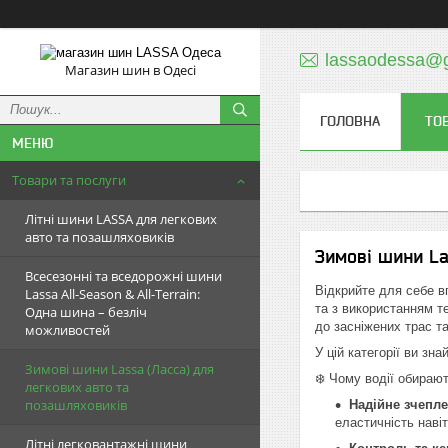
lassaodessa@
Магазин шин в Одесі
ГОЛОВНА
ТО
Товари та послуги
Літні шини LASSA для легкових
авто та позашляховиків
Зимові шини La
Всесезонні та вседорожні шини
Відкрийте для себе в
Lassa All-Season & All-Terrain:
та з використанням те
Одна шина – безліч
до засніжених трас т
можливостей
У цій категорії ви зн
Зимові шини Lassa (Ласса) для
❄️ Чому водії обираю
легкових авто та
позашляховиків
Надійне зчепле
еластичність наві
Літні легковантажні шини