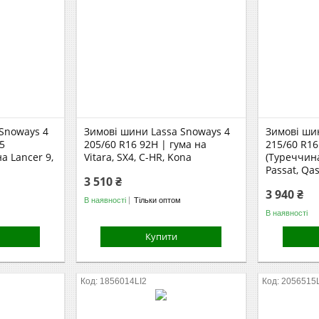
Snoways 4
Зимові шини Lassa Snoways 4
Зимові ши
5
205/60 R16 92H | гума на
215/60 R16
а Lancer 9,
Vitara, SX4, C-HR, Kona
(Туреччина
Passat, Qa
3 510 ₴
3 940 ₴
В наявності
Тільки оптом
В наявності
Купити
1856014LI2
2056515