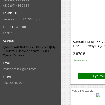
+380 (67) 484-21-31
магазин шин LASSA Одеса
Сергій
Зимові шини 155/7
Lassa Snoways 3 (20
вулиця Олександра Свіща, 24, корпус
3, Одеса, Одеська область, 65000,
2 070 ₴
Одеса, Україна
В наявності
lassaodessa@gmail.com
Купити
+380503360202
2156516LI2