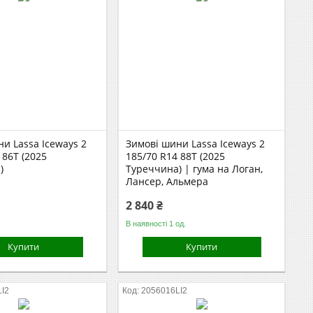
и Lassa Iceways 2
Зимові шини Lassa Iceways 2
 86T (2025
185/70 R14 88T (2025
)
Туреччина) | гума на Логан,
Лансер, Альмера
2 840 ₴
В наявності 1 од.
Купити
Купити
LI2
2056016LI2