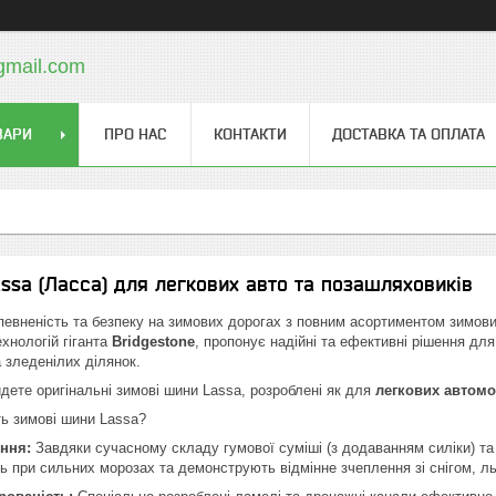
gmail.com
ВАРИ
ПРО НАС
КОНТАКТИ
ДОСТАВКА ТА ОПЛАТА
ssa (Ласса) для легкових авто та позашляховиків
певненість та безпеку на зимових дорогах з повним асортиментом зимо
хнологій гіганта
Bridgestone
, пропонує надійні та ефективні рішення дл
а зледенілих ділянок.
айдете оригінальні зимові шини Lassa, розроблені як для
легкових автомо
ть зимові шини Lassa?
ння:
Завдяки сучасному складу гумової суміші (з додаванням силіки) т
ть при сильних морозах та демонструють відмінне зчеплення зі снігом, 