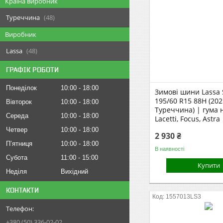
Країна виробник
Туреччина
48
Виробник
Lassa
48
ГРАФІК РОБОТИ
Понеділок
10:00
18:00
Зимові шини Lassa 
195/60 R15 88H (202
Вівторок
10:00
18:00
Туреччина) | гума н
Середа
10:00
18:00
Lacetti, Focus, Astra
Четвер
10:00
18:00
2 930 ₴
Пʼятниця
10:00
18:00
В наявності
Субота
11:00
15:00
Купити
Неділя
Вихідний
КОНТАКТИ
1557013LS3
+380 (50) 336-02-02