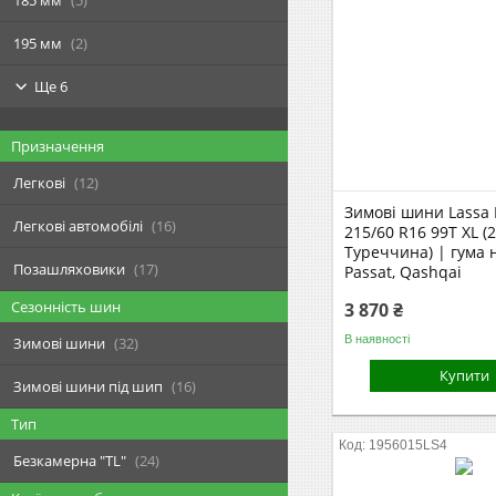
195 мм
2
Ще 6
Призначення
Легкові
12
Зимові шини Lassa 
Легкові автомобілі
16
215/60 R16 99T XL (
Туреччина) | гума 
Позашляховики
17
Passat, Qashqai
Сезонність шин
3 870 ₴
В наявності
Зимові шини
32
Купити
Зимові шини під шип
16
Тип
1956015LS4
Безкамерна "TL"
24