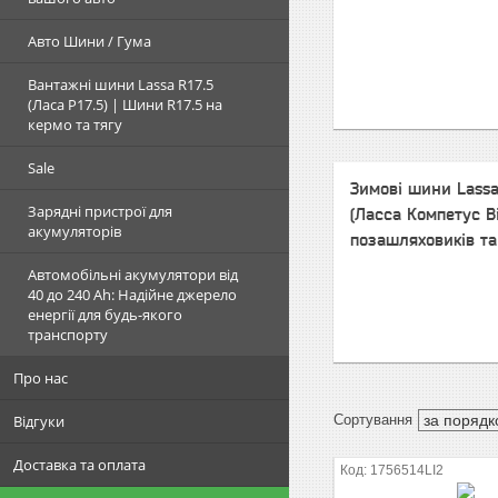
Авто Шини / Гума
Вантажні шини Lassa R17.5
(Ласа Р17.5) | Шини R17.5 на
кермо та тягу
Sale
Зимові шини Lass
Зарядні пристрої для
(Ласса Компетус В
акумуляторів
позашляховиків та
Автомобільні акумулятори від
40 до 240 Ah: Надійне джерело
енергії для будь-якого
транспорту
Про нас
Відгуки
Доставка та оплата
1756514LI2