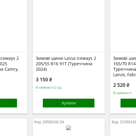
Iceways 2
Зимові шини Lassa Iceways 2
Зимові ши
2025
205/55 R16 91T (Туреччина
165/70 R14
на Camry,
2024)
Туреччина)
Lanos, Fabi
3 150 ₴
2 520 ₴
В наявності 2 од.
В наявності
Купити
2056016LS4
2156016