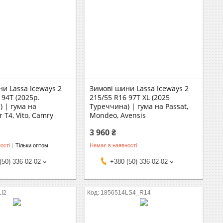
и Lassa Iceways 2
Зимові шини Lassa Iceways 2
 94T (2025р.
215/55 R16 97T XL (2025
 | гума на
Туреччина) | гума на Passat,
 T4, Vito, Camry
Mondeo, Avensis
3 960 ₴
ості
Тільки оптом
Немає в наявності
(50) 336-02-02
+380 (50) 336-02-02
LI2
1856514LS4_R14