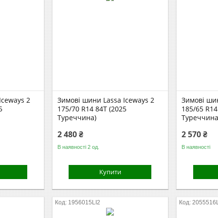
Iceways 2
Зимові шини Lassa Iceways 2
Зимові шин
5
175/70 R14 84T (2025
185/65 R14
Туреччина)
Туреччина
2 480 ₴
2 570 ₴
В наявності 2 од.
В наявності
Купити
1956015LI2
2055516