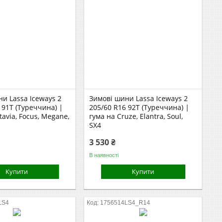
и Lassa Iceways 2
Зимові шини Lassa Iceways 2
 91T (Туреччина) |
205/60 R16 92T (Туреччина) |
tavia, Focus, Megane,
гума на Cruze, Elantra, Soul,
SX4
3 530 ₴
В наявності
Купити
Купити
LS4
1756514LS4_R14