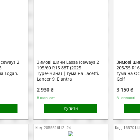
Iceways 2
Зимові шини Lassa Iceways 2
Зимові шин
5
195/60 R15 88T (2025
205/55 R16
на Logan,
Туреччина) | гума на Lacetti,
гума на Oc
Lancer 9, Elantra
Golf
2 930 ₴
3 150 ₴
В наявності
В наявності
Купити
2055516LI2_24
1657014