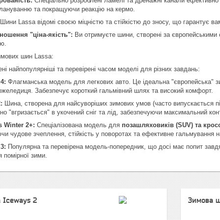
рованість:
Спеціально розроблені ламелі та дренажні канали ефективно в
плануванню та покращуючи реакцію на кермо.
Шини Lassa відомі своєю міцністю та стійкістю до зносу, що гарантує ва
ношення "ціна-якість":
Ви отримуєте шини, створені за європейськими с
ю.
имових шин Lassa:
ені найпопулярніші та перевірені часом моделі для різних завдань:
4:
Флагманська модель для легкових авто. Це ідеальна "європейська" з
 ожеледиця. Забезпечує короткий гальмівний шлях та високий комфорт.
:
Шина, створена для найсуворіших зимових умов (часто випускається під 
но "вгризається" в укочений сніг та лід, забезпечуючи максимальний кон
 Winter 2+:
Спеціалізована модель для
позашляховиків (SUV) та крос
ючи чудове зчеплення, стійкість у поворотах та ефективне гальмування на
3:
Популярна та перевірена модель-попередник, що досі має попит завдя
я помірної зими.
 Iceways 2
Зимова ш