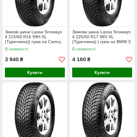
Зимові шини Lassa Snoways
Зимова шина Lassa Snoways
4 215/60 R16 99H XL
4 225/50 R17 98V XL
(Туреччина)| гума на Camry,
(Туреччина) | гума на BMW 3,
Passat, Qashqai, Superb
Audi A4, Passat, Superb
В наявності
В наявності
3 940
4 160
₴
₴
Купити
Купити