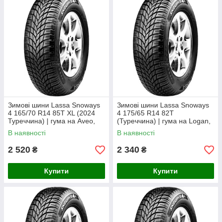
воду і сніжну кашу з-під колеса. Це значно зменшує
ризик аквапланування та забезпечує стабільне
гальмування на мокрій і засніженій поверхні.
Висока ефективність на снігу:
Велика кількість
глибоких ламелей
на протекторі створює додаткові
"кусаючі" кромки. Це дозволяє шині ефективно
чіплятися за сніг, забезпечуючи відмінну тягу та
керованість.
Довговічність та зносостійкість:
Спеціальний
склад гумової суміші сприяє
рівномірному зносу
, що
збільшує загальний термін служби шини. Це робить
Зимові шини Lassa Snoways
Зимові шини Lassa Snoways
4 165/70 R14 85T XL (2024
4 175/65 R14 82T
Lassa Snoways 4 вигідним і практичним вибором.
Туреччина) | гума на Aveo,
(Туреччина) | гума на Logan,
Збереження характеристик на сухій дорозі:
Lanos, Fabia, Polo
Fabia, Lanos, Kalina
В наявності
В наявності
Незважаючи на акцент на зимові умови, шина
демонструє
відмінну курсову стійкість та
2 520
2 340
₴
₴
керованість
на сухому покритті. Це забезпечує
комфорт і безпеку водіння незалежно від погодних
Купити
Купити
умов.