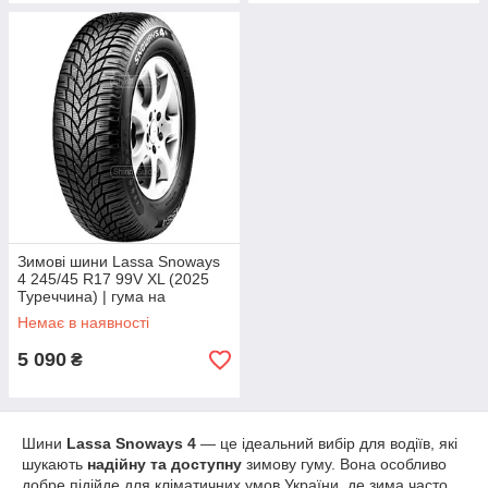
Зимові шини Lassa Snoways
4 245/45 R17 99V XL (2025
Туреччина) | гума на
Mercedes E, BMW 5, Audi A6
Немає в наявності
5 090
₴
Шини
Lassa Snoways 4
— це ідеальний вибір для водіїв, які
шукають
надійну та доступну
зимову гуму. Вона особливо
добре підійде для кліматичних умов України, де зима часто