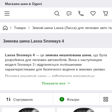
Магазин шин в Одесі
Товари
Зимові шини Lassa (Ласса) для легкових авто т
Зимова шина Lassa Snoways 4
Lassa Snoways 4
— це
зимова нешипована шина
, що була
розроблена для легкових автомобілів. Вона є наступницею
моделі Snoways 3 і відрізняється поліпшеними
характеристиками для безпечного водіння в зимових умовах.
Основна концепція шини — забезпечити максимальну
безпеку та ефективність на мокрій і засніженій дорозі, не
Показати все
поступаючись при цьому продуктивністю на сухому асфальті.
Ключові особливості та переваги:
Покращене зчеплення та гальмування:
Завдяки
V-
Сортування
0
Фільтри
подібному спрямованому малюнку протектора
та
інноваційній гумовій суміші, шина ефективно відводить