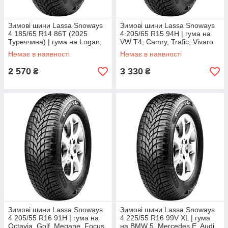
Зимові шини Lassa Snoways
Зимові шини Lassa Snoways
4 185/65 R14 86T (2025
4 205/65 R15 94H | гума на
Туреччина) | гума на Logan,
VW T4, Camry, Trafic, Vivaro
Lacetti, Accent, Almera
Немає в наявності
Немає в наявності
2 570
3 330
₴
₴
Зимові шини Lassa Snoways
Зимові шини Lassa Snoways
4 205/55 R16 91H | гума на
4 225/55 R16 99V XL | гума
Octavia, Golf, Megane, Focus
на BMW 5, Mercedes E, Audi