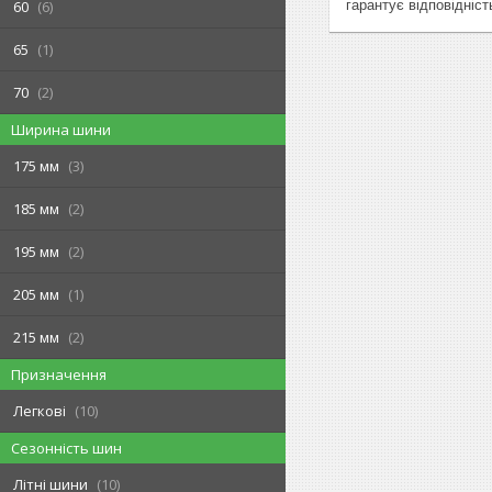
гарантує відповідніст
60
6
65
1
70
2
Ширина шини
175 мм
3
185 мм
2
195 мм
2
205 мм
1
215 мм
2
Призначення
Легкові
10
Сезонність шин
Літні шини
10