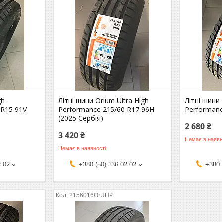
gh
Літні шини Orium Ultra High
Літні шини
 R15 91V
Performance 215/60 R17 96H
Performanc
(2025 Сербія)
2 680 ₴
3 420 ₴
Немає в наявн
Немає в наявності
2-02
+380 (50) 336-02-02
+380 
2156016OrUHP