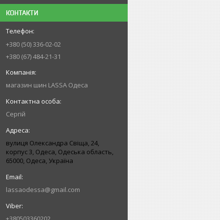
КОНТАКТИ
+380 (50) 336-02-02
+380 (67) 484-21-31
магазин шин LASSA Одеса
Сергій
вулиця Олександра Свіща, 24,
корпус 3, Одеса, Одеська область,
65000, Одеса, Україна
lassaodessa@gmail.com
+380503360202