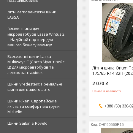
позашляховиків
Літні легковантажні шини
LASSA
Зимові шини для
мікроавтобусів Lassa Wintus 2
– Надійний партнер для
вашого бізнесу взимку!
Всесезонні шини Lassa
Multiways C (Ласса Мультівейс
Ц) для мікроавтобусів та
Літня шина Orium T
легких вантажівок
175/65 R14 82Н (202
2 070 ₴
Шини Vredestein: Преміальні
шини для вашого авто
Немає в наявності
Шини Riken: Європейська
якість та комфорт від групи
+380 (50) 336-0
Michelin
Шини Sailun & Rovelo
OHP20560R15