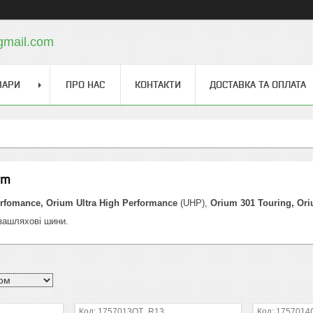
gmail.com
ВАРИ
ПРО НАС
КОНТАКТИ
ДОСТАВКА ТА ОПЛАТА
um
rfomance, Orium
Ultra High Performance
(UHP),
Orium 301 Touring, Or
ашляхові шини.
1757013OT_R13
1757014