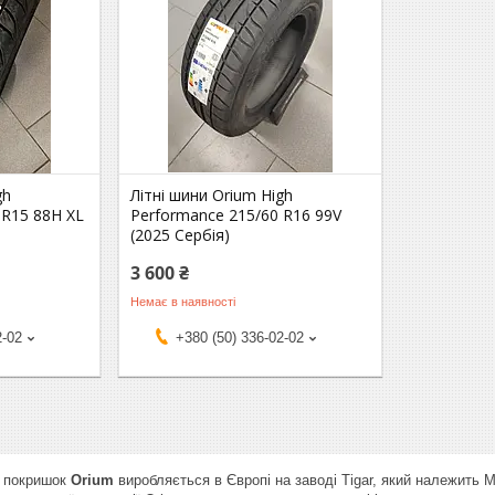
gh
Літні шини Orium High
 R15 88H XL
Performance 215/60 R16 99V
(2025 Сербія)
3 600 ₴
Немає в наявності
2-02
+380 (50) 336-02-02
а покришок
Orium
виробляється в Європі на заводі Tigar, який належить M