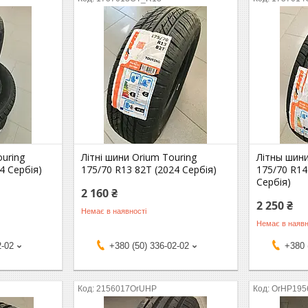
ouring
Літні шини Orium Touring
Літны шини
4 Сербія)
175/70 R13 82T (2024 Сербія)
175/70 R14
Сербія)
2 160 ₴
2 250 ₴
Немає в наявності
Немає в наявн
2-02
+380 (50) 336-02-02
+380 
2156017OrUHP
OrHP195