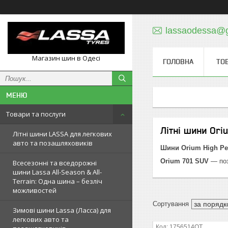
lassaodessa@
Магазин шин в Одесі
ГОЛОВНА
ТО
Товари та послуги
Літні шини Ori
Літні шини LASSA для легкових
авто та позашляховиків
Шини Orium
High Pe
Orium 701 SUV
— поз
Всесезонні та вседорожні
шини Lassa All-Season & All-
Terrain: Одна шина – безліч
можливостей
Зимові шини Lassa (Ласса) для
легкових авто та
1756514OT