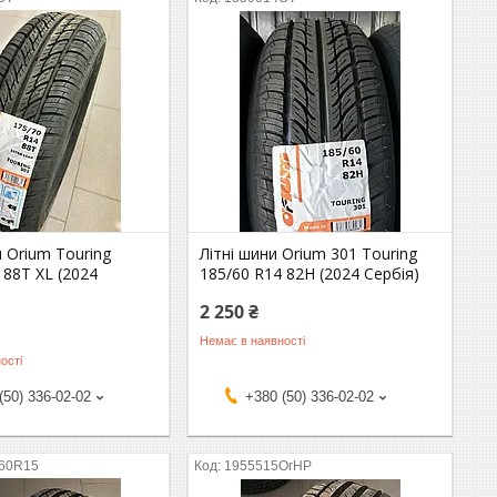
 Orium Touring
Літні шини Orium 301 Touring
 88T XL (2024
185/60 R14 82H (2024 Сербія)
2 250 ₴
Немає в наявності
ості
(50) 336-02-02
+380 (50) 336-02-02
60R15
1955515OrHP