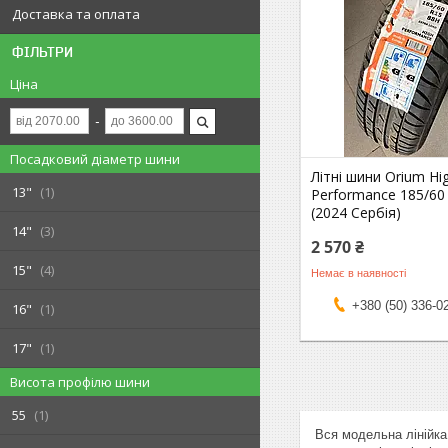
Доставка та оплата
ФІЛЬТРИ
Ціна
Посадковий діаметр шини
Літні шини Orium Hi
13"
1
Performance 185/60
(2024 Сербія)
14"
3
2 570 ₴
15"
4
Немає в наявності
+380 (50) 336-0
16"
1
17"
1
Висота профілю шини
55
1
Вся модельна лінійк