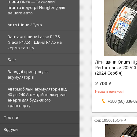
Шини ONYX — Технології
гіганта індустрії Hengfeng для
вашого авто
Авто Шини / Гума
Вантажні шини Lassa R17.5
(Ласа Р17.5) | Шини R17.5 на
кермо та тягу
Sale
Літні шини Orium Hi
Performance 205/60
Зарядні пристрої для
(2024 Сербія)
акумуляторів
2 700 ₴
Автомобільні акумулятори від
Немає в наявності
40 до 240 Ah: Надійне джерело
енергії для будь-якого
+380 (50) 336-0
транспорту
Про нас
1856015OrHP
Відгуки