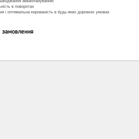
ешкоджання акваплануванню
ьність в поворотах
я і оптимальна керованість в будь-яких дорожніх умовах
я замовлення