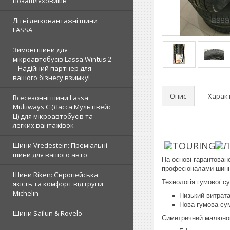
позашляховиків
Літні легковантажні шини
LASSA
Зимові шини для
мікроавтобусів Lassa Wintus 2
– Надійний партнер для
вашого бізнесу взимку!
Опис
Харак
Всесезонні шини Lassa
Multiways C (Ласса Мультівейс
Ц) для мікроавтобусів та
легких вантажівок
TOURING
Л
Шини Vredestein: Преміальні
шини для вашого авто
На основі гарантован
професіоналами шинно
Шини Riken: Європейська
Технологія гумової с
якість та комфорт від групи
Michelin
Низький витрат
Нова гумова сум
Шини Sailun & Rovelo
Симетричний малюнок