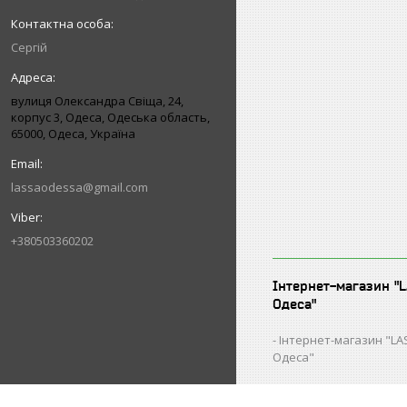
Сергій
вулиця Олександра Свіща, 24,
корпус 3, Одеса, Одеська область,
65000, Одеса, Україна
lassaodessa@gmail.com
+380503360202
Інтернет-магазин "
Одеса"
Інтернет-магазин "L
Одеса"