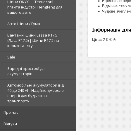
Ефективне пер
Шини ONYX — Технології
Відмінна стабіл
гіганта індустрії Hengfeng для
Чудове зчепленн
вашого авто
Авто Шини / Гума
Інформація дл
Вантажні шини Lassa R17.5
Ціна:
2 070 ₴
(Ласа Р17.5) | Шини R17.5 на
кермо та тягу
Sale
Зарядні пристрої для
акумуляторів
Автомобільні акумулятори від
40 до 240 Ah: Надійне джерело
енергії для будь-якого
транспорту
Про нас
Відгуки