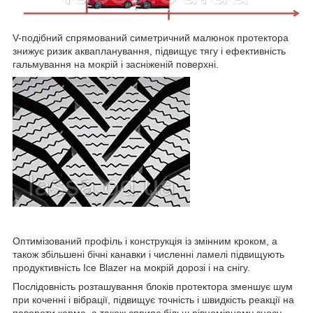
V-подібний спрямований симетричний малюнок протектора
знижує ризик аквапланування, підвищує тягу і ефективність
гальмування на мокрій і засніженій поверхні.
Оптимізований профіль і конструкція із змінним кроком, а
також збільшені бічні канавки і численні ламелі підвищують
продуктивність Ice Blazer на мокрій дорозі і на снігу.
Послідовність розташування блоків протектора зменшує шум
при коченні і вібрації, підвищує точність і швидкість реакції на