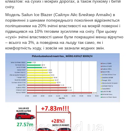
кліматом: на сухих і мокрих дорогах, а також пухкому і битій
снігу.
Модель Sailun Ice Blazer (Сайлун Айс Блейзер Алпайн) в
порівнянні з шинами попереднього покоління відрізняється
поліпшеними на 20% зчіпні властивості на мокрій поверхні і
підвищився на 10% тяговим зусиллям на снігу. При цьому
«сухі» зчіпні властивості шини були покращені менш відчутно
– всього на 3%, а поведінка на льоду так само, як і
комфортність ходу, і зовсім не зазнали жодних змін.