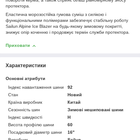
повороти керма, а також сприяє більш рівномірному зносу
протектора.
Еластична морозостійка гумова суміш з силікою і
функціональними полімерами забезпечує стабільну роботу
Sailun Alpine Ice Blazer на будь-якому зимовому покритті,
знижує опір коченню і продовжує термін служби протектора.
Приховати
Характеристики
Основні атрибути
Індекс навантаження шини
92
Стан
Новий
Країна виробник
Китай
Сезонність шин
Зимові нешиповані шини
Індекс швидкості
H
Висота профілю шини
60
Посадковий діаметр шини
16"
Виробник
Sailun