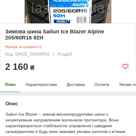
Зимова шина Sailun Ice Blazer Alpine
205/60R16 92H
Немає в наявності
Код: SAICE_20560R16
Роздріб
2 160
₴
Опис
Характеристики
Доставка
Оплата
Умови п
Опис
Sailun Ice Blazer – зимові високопродуктивні шини з
нешипуемым направленим малюнком протектора. Вони
характеризуються стабільністю управління і швидким
гальмуванням в будь-яких зимових умовах регіонів з м'яким