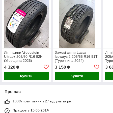
Літні шини Vredestein
Зимові шини Lassa
Літн
Ultrac+ 205/60 R16 92H
Iceways 2 205/55 R16 91T
205/
(Угорщина 2026)
(Туреччина 2024)
Туре
4 320
3 150
3 6
₴
₴
Купити
Купити
Про нас
100% позитивних з 27 відгуків за рік
Працює з 15.05.2014