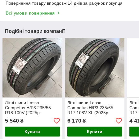
Повернення товару впродовж 14 днів за рахунок покупця
Всі умови повернення
Подібні товари компанії
Літні шини Lassa
Літні шини Lassa
Літн
Competus H/P3 235/55
Competus H/P3 235/65
Comp
R18 100V (2025р.
R17 108V XL (2025р.
R17 
Туреччина)
Туреччина)
Туре
5 540
6 170
4 4
₴
₴
Купити
Купити