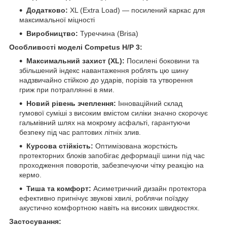
Додатково:
XL (Extra Load) — посилений каркас для
максимальної міцності
Виробництво:
Туреччина (Brisa)
Особливості моделі Competus H/P 3:
Максимальний захист (XL):
Посилені боковини та
збільшений індекс навантаження роблять цю шину
надзвичайно стійкою до ударів, порізів та утворення
гриж при потраплянні в ями.
Новий рівень зчеплення:
Інноваційний склад
гумової суміші з високим вмістом силіки значно скорочує
гальмівний шлях на мокрому асфальті, гарантуючи
безпеку під час раптових літніх злив.
Курсова стійкість:
Оптимізована жорсткість
протекторних блоків запобігає деформації шини під час
проходження поворотів, забезпечуючи чітку реакцію на
кермо.
Тиша та комфорт:
Асиметричний дизайн протектора
ефективно пригнічує звукові хвилі, роблячи поїздку
акустично комфортною навіть на високих швидкостях.
Застосування: