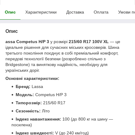
Опис
Характеристики
Доставка
Оплата
Умови п
Опис
assa Competus H/P 3
у розмірі
215/60 R17 100V XL
— це
ідеальне рішення для сучасних міських кросоверів. Шина
третього покоління поєднує в собі преміальний комфорт,
передові технології безпеки (розроблено спільно з
Bridgestone) та виняткову надійність, необхідну для
українських доріг.
Основні характеристики:
Бренд:
Lassa
Модель:
Competus H/P 3
Типорозмір:
215/60 R17
Сезонність:
Літо
Індекс навантаження:
100 (до 800 кг на шину —
посилена)
Індекс швидкості:
V (до 240 км/год)