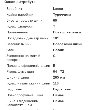
Основні атрибути
Виробник
Lassa
Країна виробник
Туреччина
Висота профілю шини
60
Індекс швидкості
T
Призначення
Позашляховики
Посадковий діаметр шини
18"
Сезонність шин
Всесезонні шини
Стан
Новий
Зчеплення на мокрій
C
поверхні
Паливна ефективність шин
E
Рівень шуму шин
64 - 72
Ширина шини
265 мм
Індекс навантаження шини
110
Вид шини
Радіальна
Повнопрофільна шина
Немає
Шина з підвищеним
Немає
навантаженням