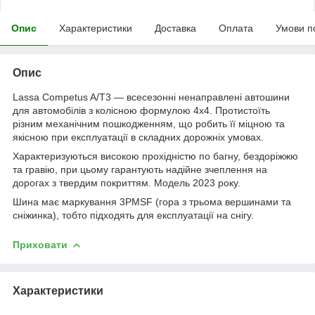
Опис
Характеристики
Доставка
Оплата
Умови п
Опис
Lassa Competus A/T3 — всесезонні ненаправлені автошини
для автомобілів з колісною формулою 4х4. Протистоїть
різним механічним пошкодженням, що робить її міцною та
якісною при експлуатації в складних дорожніх умовах.
Характеризуються високою прохідністю по багну, бездоріжжю
та гравію, при цьому гарантують надійне зчеплення на
дорогах з твердим покриттям. Модель 2023 року.
Шина має маркування 3PMSF (гора з трьома вершинами та
сніжинка), тобто підходять для експлуатації на снігу.
Приховати
Характеристики