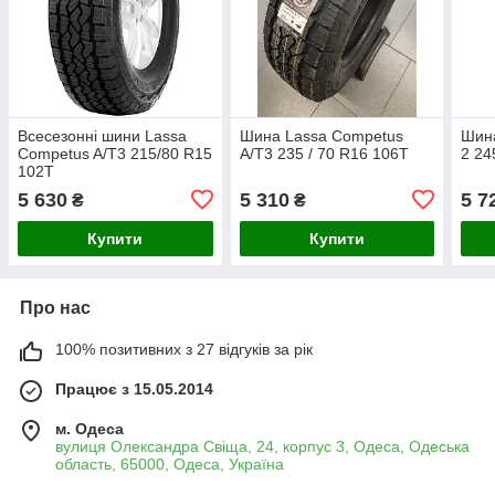
Всесезонні шини Lassa
Шина Lassa Competus
Шина
Competus A/T3 215/80 R15
A/T3 235 / 70 R16 106T
2 24
102T
5 630
5 310
5 7
₴
₴
Купити
Купити
Про нас
100% позитивних з 27 відгуків за рік
Працює з 15.05.2014
м. Одеса
вулиця Олександра Свіща, 24, корпус 3, Одеса, Одеська
область, 65000, Одеса, Україна