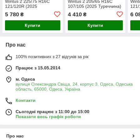
Wintus 2 225/75 R16C
Wintus 2 205/65 R16C
Wint
121/120R (2025
107/105 (2025 Туреччина)
121/
Туреччина)
Туре
5 780
4 410
6 0
₴
₴
вант
Купити
Купити
Про нас
100% позитивних з 27 відгуків за рік
Працює з 15.05.2014
м. Одеса
вулиця Олександра Свіща, 24, корпус 3, Одеса, Одеська
область, 65000, Одеса, Україна
Контакти
Сьогодні працює з 11:00 до 15:00
Показати весь графік роботи
Про нас