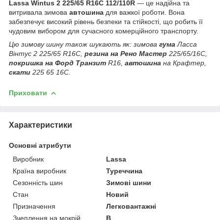
Lassa Wintus 2 225/65 R16C 112/110R
— це надійна та
витривала зимова
автошина
для важкої роботи. Вона
забезпечує високий рівень безпеки та стійкості, що робить її
чудовим вибором для сучасного комерційного транспорту.
Цю зимову шину також шукають як: зимова
гума
Ласса
Вінтус 2 225/65 R16C,
резина на Рено Мастер
225/65/16C,
покришка на Форд Транзит
R16,
автошина
на Крафтер,
скати
225 65 16C.
Приховати
Характеристики
Основні атрибути
Виробник
Lassa
Країна виробник
Туреччина
Сезонність шин
Зимові шини
Стан
Новий
Призначення
Легковантажні
Зчеплення на мокрій
B