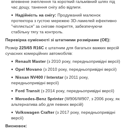
впевнене зчеплення та короткий гальмівний шлях під
час дощу, танення снігу або відлиги.
Надійність на снігу:
Продуманий малюнок
протектора з густою мережею 3D-ламелей ефективно
"чіпляється" за снігове покриття, забезпечуючи
стабільну тягу та контроль.
Перевірка сумісності зі штатними розмірами (ОЕ):
Розмір
225/65 R16C
є штатним для багатьох важких версій
сучасних комерційних автомобілів:
Renault Master
(з 2010 року, передньопривідні версії)
Opel Movano
(з 2010 року, передньопривідні версії)
Nissan NV400 / Interstar
(з 2011 року,
передньопривідні версії)
Ford Transit
(з 2014 року, передньопривідні версії)
Mercedes-Benz Sprinter
(W906/W907, з 2006 року, як
альтернатива або для певних версій)
Volkswagen Crafter
(з 2017 року, передньопривідні
версії)
Висновок: