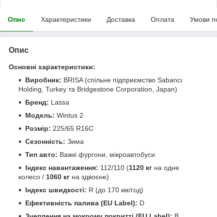
Опис
Характеристики
Доставка
Оплата
Умови п
Опис
Основні характеристики:
Виробник:
BRISA (спільне підприємство Sabancı
Holding, Turkey та Bridgestone Corporation, Japan)
Бренд:
Lassa
Модель:
Wintus 2
Розмір:
225/65 R16C
Сезонність:
Зима
Тип авто:
Важкі фургони, мікроавтобуси
Індекс навантаження:
112/110 (
1120 кг
на одне
колесо /
1060 кг
на здвоєне)
Індекс швидкості:
R (до 170 км/год)
Ефективність палива (EU Label):
D
Зчеплення на мокрому покритті (EU Label):
B