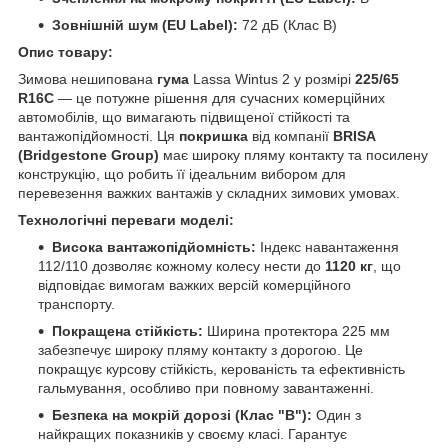
Зовнішній шум (EU Label):
72 дБ (Клас B)
Опис товару:
Зимова нешипована
гума
Lassa Wintus 2 у розмірі
225/65
R16C
— це потужне рішення для сучасних комерційних
автомобілів, що вимагають підвищеної стійкості та
вантажопідйомності. Ця
покришка
від компанії
BRISA
(Bridgestone Group)
має широку пляму контакту та посилену
конструкцію, що робить її ідеальним вибором для
перевезення важких вантажів у складних зимових умовах.
Технологічні переваги моделі:
Висока вантажопідйомність:
Індекс навантаження
112/110 дозволяє кожному колесу нести до
1120 кг
, що
відповідає вимогам важких версій комерційного
транспорту.
Покращена стійкість:
Ширина протектора 225 мм
забезпечує широку пляму контакту з дорогою. Це
покращує курсову стійкість, керованість та ефективність
гальмування, особливо при повному завантаженні.
Безпека на мокрій дорозі (Клас "B"):
Один з
найкращих показників у своєму класі. Гарантує