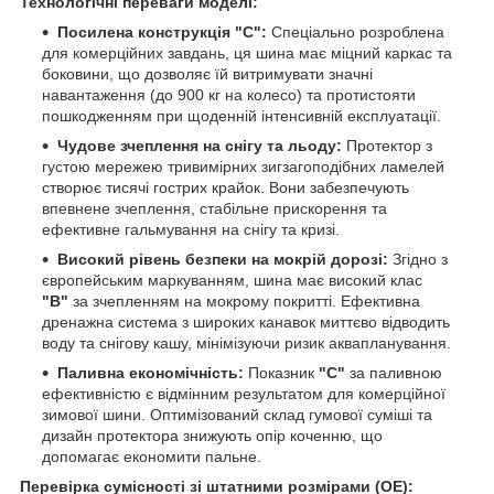
Технологічні переваги моделі:
Посилена конструкція "C":
Спеціально розроблена
для комерційних завдань, ця шина має міцний каркас та
боковини, що дозволяє їй витримувати значні
навантаження (до 900 кг на колесо) та протистояти
пошкодженням при щоденній інтенсивній експлуатації.
Чудове зчеплення на снігу та льоду:
Протектор з
густою мережею тривимірних зигзагоподібних ламелей
створює тисячі гострих крайок. Вони забезпечують
впевнене зчеплення, стабільне прискорення та
ефективне гальмування на снігу та кризі.
Високий рівень безпеки на мокрій дорозі:
Згідно з
європейським маркуванням, шина має високий клас
"B"
за зчепленням на мокрому покритті. Ефективна
дренажна система з широких канавок миттєво відводить
воду та снігову кашу, мінімізуючи ризик аквапланування.
Паливна економічність:
Показник
"C"
за паливною
ефективністю є відмінним результатом для комерційної
зимової шини. Оптимізований склад гумової суміші та
дизайн протектора знижують опір коченню, що
допомагає економити пальне.
Перевірка сумісності зі штатними розмірами (ОЕ):