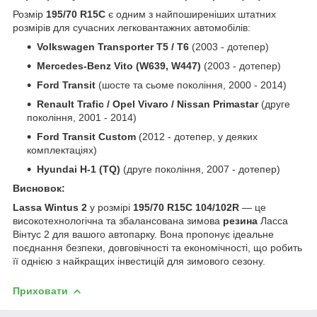
Розмір
195/70 R15C
є одним з найпоширеніших штатних
розмірів для сучасних легковантажних автомобілів:
Volkswagen Transporter T5 / T6
(2003 - дотепер)
Mercedes-Benz Vito (W639, W447)
(2003 - дотепер)
Ford Transit
(шосте та сьоме покоління, 2000 - 2014)
Renault Trafic / Opel Vivaro / Nissan Primastar
(друге
покоління, 2001 - 2014)
Ford Transit Custom
(2012 - дотепер, у деяких
комплектаціях)
Hyundai H-1 (TQ)
(друге покоління, 2007 - дотепер)
Висновок:
Lassa Wintus 2
у розмірі
195/70 R15C 104/102R
— це
високотехнологічна та збалансована зимова
резина
Ласса
Вінтус 2 для вашого автопарку. Вона пропонує ідеальне
поєднання безпеки, довговічності та економічності, що робить
її однією з найкращих інвестицій для зимового сезону.
Приховати