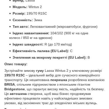
Бренд:
Lassa
Модель:
Wintus 2
Розмір:
195/70 R15C
Сезонність:
Зима
Тип авто:
Легковантажний (мікроавтобуси, фургони)
Індекс навантаження:
104/102 (900 кг на одне
колесо / 850 кг на здвоєне)
Індекс швидкості:
R (до 170 км/год)
Ефективність палива (EU Label):
C
Зчеплення на мокрому покритті (EU Label):
B
Опис товару:
Зустрічайте зимову
гуму
Lassa Wintus 2 у ключовому розмірі
195/70 R15C
– ідеальний вибір для сучасного комерційного
транспорту. Ця нешипована
покришка
розроблена компанією
BRISA
, спільним підприємством з японським гігантом
Bridgestone
, що гарантує високу якість, надійність та безпеку.
Ця
автошина
створена, щоб ваш бізнес продовжував
ефективно працювати навіть у найскладніших зимових
умовах, від засніжених трас до зледенілих міських вулиць.