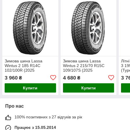
Зимова шина Lassa
Зимова шина Lassa
Літн
Wintus 2 185 R14C
Wintus 2 215/70 R15C
3 19
102/100R (2025
109/107S (2025
(Тур
Туреччина)
Туреччина)
3 960
4 680
3 7
₴
₴
Купити
Купити
Про нас
100% позитивних з 27 відгуків за рік
Працює з 15.05.2014