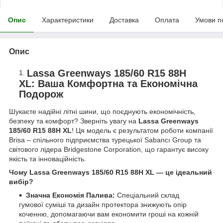
Опис
Характеристики
Доставка
Оплата
Умови п
Опис
Lassa Greenways 185/60 R15 88H
XL: Ваша Комфортна та Економічна
Подорож
Шукаєте надійні літні шини, що поєднують економічність,
безпеку та комфорт? Зверніть увагу на
Lassa Greenways
185/60 R15 88H XL
! Ця модель є результатом роботи компанії
Brisa – спільного підприємства турецької Sabancı Group та
світового лідера Bridgestone Corporation, що гарантує високу
якість та інноваційність.
Чому Lassa Greenways 185/60 R15 88H XL — це ідеальний
вибір?
Значна Економія Палива:
Спеціальний склад
гумової суміші та дизайн протектора знижують опір
коченню, допомагаючи вам економити гроші на кожній