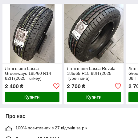
Літні шини Lassa
Літні шини Lassa Revola
Літн
Greenways 185/60 R14
185/65 R15 88H (2025
Gree
82H (2025 Turkey)
Туреччина)
88H 
2 400
2 700
2 7
₴
₴
Купити
Купити
Про нас
100% позитивних з 27 відгуків за рік