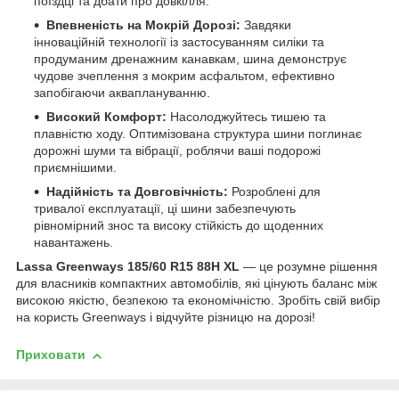
поїздці та дбати про довкілля.
Впевненість на Мокрій Дорозі:
Завдяки
інноваційній технології із застосуванням силіки та
продуманим дренажним канавкам, шина демонструє
чудове зчеплення з мокрим асфальтом, ефективно
запобігаючи акваплануванню.
Високий Комфорт:
Насолоджуйтесь тишею та
плавністю ходу. Оптимізована структура шини поглинає
дорожні шуми та вібрації, роблячи ваші подорожі
приємнішими.
Надійність та Довговічність:
Розроблені для
тривалої експлуатації, ці шини забезпечують
рівномірний знос та високу стійкість до щоденних
навантажень.
Lassa Greenways 185/60 R15 88H XL
— це розумне рішення
для власників компактних автомобілів, які цінують баланс між
високою якістю, безпекою та економічністю. Зробіть свій вибір
на користь Greenways і відчуйте різницю на дорозі!
Приховати