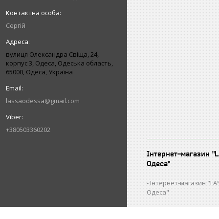
Сергій
вулиця Олександра Свіща, 24,
корпус 3, Одеса, Одеська область,
65000, Одеса, Україна
lassaodessa@gmail.com
+380503360202
Інтернет-магазин "
Одеса"
Інтернет-магазин "L
Одеса"