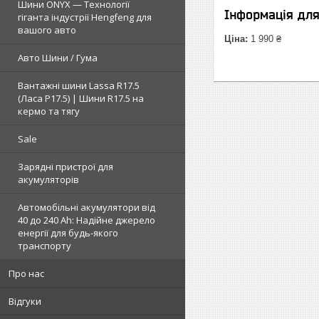
Шини ONYX — Технології
Інформація дл
гіганта індустрії Hengfeng для
вашого авто
Ціна:
1 990 ₴
Авто Шини / Гума
Вантажні шини Lassa R17.5
(Ласа Р17.5) | Шини R17.5 на
кермо та тягу
Sale
Зарядні пристрої для
акумуляторів
Автомобільні акумулятори від
40 до 240 Ah: Надійне джерело
енергії для будь-якого
транспорту
Про нас
Відгуки