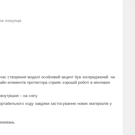
нок покупця
 час створення моделі особливий акцент був зосереджений на
йн елементів протектора сприяє хорошій роботі в мінливих
внутрішня – на снігу.
ортабельного ходу завдяки застосуванню нових матеріалів у
троювань.