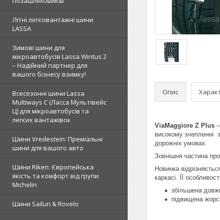
позашляховиків
Літні легковантажні шини
LASSA
Зимові шини для
мікроавтобусів Lassa Wintus 2
– Надійний партнер для
вашого бізнесу взимку!
Опис
Харак
Всесезонні шини Lassa
Multiways C (Ласса Мультівейс
Ц) для мікроавтобусів та
легких вантажівок
ViaMaggiore Z Plus
–
високому зчепленні з
Шини Vredestein: Преміальні
дорожніх умовах.
шини для вашого авто
Зовнішня частина про
Шини Riken: Європейська
Новинка відрізняєтьс
якість та комфорт від групи
каркасі. ЇЇ особливост
Michelin
збільшена довж
підвищена жорст
Шини Sailun & Rovelo