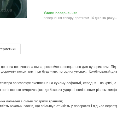
повернення товару протягом 14 днів
за раху
теристики
 це нова нешипована шина, розроблена спеціально для суворих зим. Під
 дорожнім покриттям при будь-яких погодних умовах. Комбінований диза
тектора забезпечує зчеплення на сухому асфальті, середня – на кризі, а 
я поліпшеною амортизацією до бокових ударів і поліпшеним рівнем комф
і:
ина ламелей з більш гострими гранями;
кість бокових блоків, що збільшує стійкість у поворотах і під час перес