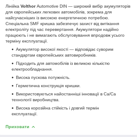
Лінійка
Volthor
Automotive DIN — широкий вибір акумуляторів
для європейських легкових автомобілів, зокрема для
найсучасніших із високою енергетичною потребою.
Спеціальна SMF кришка забезпечує захист від витікання
електроліту під час перевертання. Акумулятори надійно
працюють і не вимагають обслуговування впродовж усього
терміну експлуатації.
Акумулятор високої якості — відповідає суворим
стандартам європейських автовиробників.
Підходить для автомобілів із великою кількістю
електрообладнання.
Висока пускова потужність.
Герметична конструкція кришки.
Використовуються найостанніші інновації в Ca/Ca
технології виробництва.
Висока корозійна стійкість і довгий термін
експлуатації.
Приховати