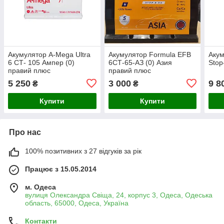
Акумулятор A-Mega Ultra
Акумулятор Formula EFB
Акум
6 СТ- 105 Aмпер (0)
6СТ-65-АЗ (0) Азия
Stop
правий плюс
правий плюс
5 250
3 000
9 8
₴
₴
Купити
Купити
Про нас
100% позитивних з 27 відгуків за рік
Працює з 15.05.2014
м. Одеса
вулиця Олександра Свіща, 24, корпус 3, Одеса, Одеська
область, 65000, Одеса, Україна
Контакти