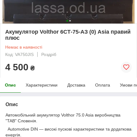
Акумулятор Volthor 6СТ-75-АЗ (0) Asia правий
плюс
Немає в наявності
Код: VA750JIS
Роздріб
4 500
₴
Опис
Характеристики
Доставка
Оплата
Умови п
Опис
Автомобільний акумулятор Volthor 75.0 Asia виробництва
"TAB" Словенія.
Automotive DIN — високі пускові характеристики та додаткова
енергія.