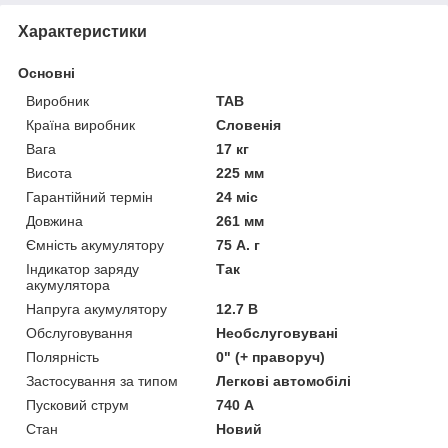
Характеристики
Основні
Виробник
TAB
Країна виробник
Словенія
Вага
17 кг
Висота
225 мм
Гарантійний термін
24 міс
Довжина
261 мм
Ємність акумулятору
75 А. г
Індикатор заряду
Так
акумулятора
Напруга акумулятору
12.7 В
Обслуговування
Необслуговувані
Полярність
0" (+ праворуч)
Застосування за типом
Легкові автомобілі
Пусковий струм
740 А
Стан
Новий