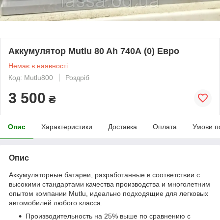
Аккумулятор Mutlu 80 Ah 740А (0) Евро
Немає в наявності
Код: Мutlu800
Роздріб
3 500
₴
Опис
Характеристики
Доставка
Оплата
Умови п
Опис
Аккумуляторные батареи, разработанные в соответствии с
высокими стандартами качества производства и многолетним
опытом компании Mutlu, идеально подходящие для легковых
автомобилей любого класса.
Производительность на 25% выше по сравнению с