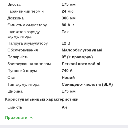
Висота
175 мм
Гарантійний термін
24 міс
Довжина
306 мм
Ємність акумулятору
80 А. г
Індикатор заряду
Так
акумулятора
Напруга акумулятору
12 В
Обслуговування
Малообслуговувані
Полярність
0" (+ праворуч)
Застосування за типом
Легкові автомобілі
Пусковий струм
740 А
Стан
Новий
Тип акумулятора
Свинцево-кислотні (SLA)
Ширина
175 мм
Користувальницькі характеристики
Ємність
Ач
Приховати