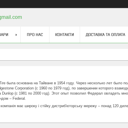
gmail.com
ВАРИ
ПРО НАС
КОНТАКТИ
ДОСТАВКА ТА ОПЛАТА
re была основана на Тайване в 1954 году. Через несколько лет было п
dgestone Corporation (с 1960 по 1979 год), по завершении которого взамо
 Dunlop (с 1981 по 2000 год). Этот опыт позволил Федерал овладеть мн
дом – Federal.
 компанія має широку і стійку дистриб'юторську мережу – понад 120 дилер