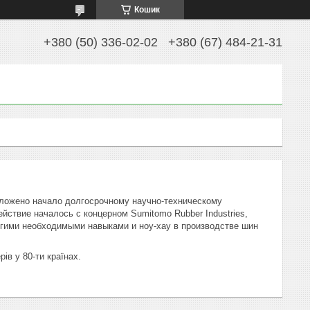
Кошик
+380 (50) 336-02-02
+380 (67) 484-21-31
оложено начало долгосрочному научно-техническому
действие началось с концерном Sumitomo Rubber Industries,
огими необходимыми навыками и ноу-хау в производстве шин
ів у 80-ти країнах.