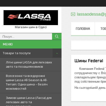
lassaodessa@
Магазин шин в Одесі
ГОЛОВНА
ТО
Товари та послуги
Шины Federal
Літні шини LASSA для легкових
авто та позашляховиків
Компания Federal Ti
сотрудничеству с Bri
Всесезонні та вседорожні
совладельцем бренда
шини Lassa All-Season & All-
под собственным брен
Terrain: Одна шина – безліч
На сьогоднішній день
можливостей
Зимові шини Lassa (Ласса) для
легкових авто та