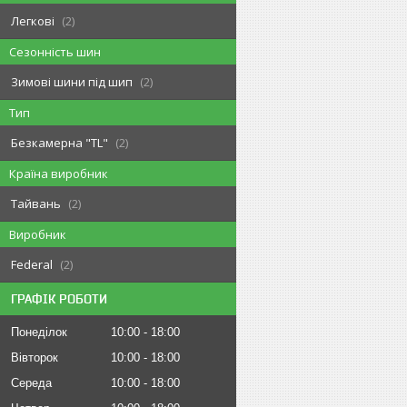
Легкові
2
Сезонність шин
Зимові шини під шип
2
Тип
Безкамерна "TL"
2
Країна виробник
Тайвань
2
Виробник
Federal
2
ГРАФІК РОБОТИ
Понеділок
10:00
18:00
Вівторок
10:00
18:00
Середа
10:00
18:00