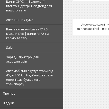
Шини ONYX — Технології
гіганта індустрії Hengfeng для
вашого авто
Авто Шини / Гума
Високотехнологічне в
та високоякісні шини 
Вантажні шини Lassa R17.5
(Ласа Р17.5) | Шини R17.5 на
кермо та тягу
Sale
Зарядні пристрої для
акумуляторів
Автомобільні акумулятори від
40 до 240 Ah: Надійне джерело
енергії для будь-якого
транспорту
Про нас
Відгуки