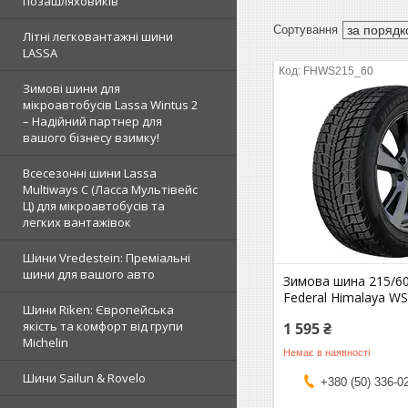
позашляховиків
Літні легковантажні шини
LASSA
FHWS215_60
Зимові шини для
мікроавтобусів Lassa Wintus 2
– Надійний партнер для
вашого бізнесу взимку!
Всесезонні шини Lassa
Multiways C (Ласса Мультівейс
Ц) для мікроавтобусів та
легких вантажівок
Шини Vredestein: Преміальні
шини для вашого авто
Зимова шина 215/6
Federal Himalaya W
Шини Riken: Європейська
якість та комфорт від групи
1 595 ₴
Michelin
Немає в наявності
Шини Sailun & Rovelo
+380 (50) 336-0