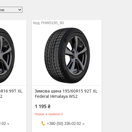
FHWS195_60
0R16 99T XL
Зимова шина 195/60R15 92T XL
S2
Federal Himalaya WS2
1 195 ₴
Немає в наявності
2-02
+380 (50) 336-02-02