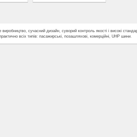
иробництво, сучасний дизайн, суворий контроль якості і високі стандар
практично всіх типів: пасажирські, позашляхові, комерційні, UHP шини.