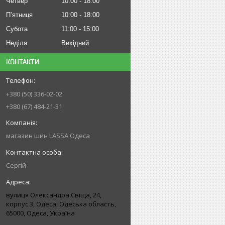
Четвер
10:00
18:00
Пʼятниця
10:00
18:00
Субота
11:00
15:00
Неділя
Вихідний
КОНТАКТИ
+380 (50) 336-02-02
+380 (67) 484-21-31
магазин шин LASSA Одеса
Сергій
вулиця Олександра Свіща, 24,
корпус 3, Одеса, Одеська область,
65000, Одеса, Україна