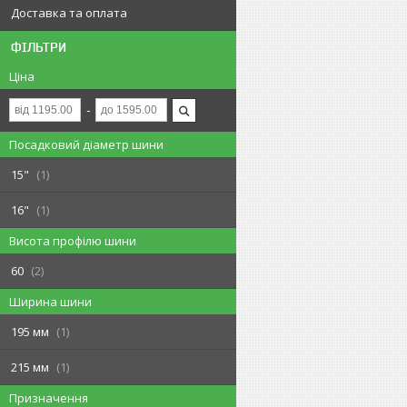
Доставка та оплата
ФІЛЬТРИ
Ціна
Посадковий діаметр шини
15"
1
16"
1
Висота профілю шини
60
2
Ширина шини
195 мм
1
215 мм
1
Призначення