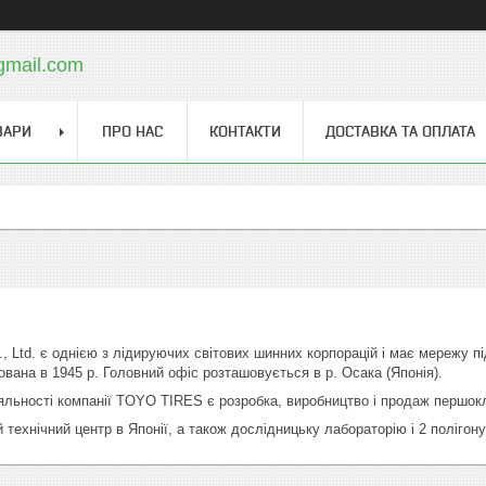
gmail.com
ВАРИ
ПРО НАС
КОНТАКТИ
ДОСТАВКА ТА ОПЛАТА
., Ltd. є однією з лідируючих світових шинних корпорацій і має мережу пі
ована в 1945 р. Головний офіс розташовується в р. Осака (Японія).
льності компанії TOYO ТIRES є розробка, виробництво і продаж першок
технічний центр в Японії, а також дослідницьку лабораторію і 2 полігону