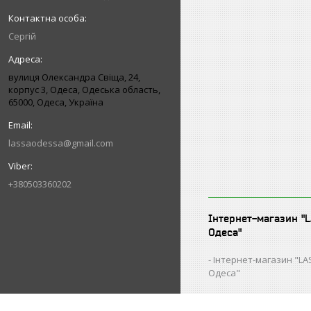
Сергій
вулиця Олександра Свіща, 24,
корпус 3, Одеса, Одеська область,
65000, Одеса, Україна
lassaodessa@gmail.com
+380503360202
Інтернет-магазин "
Одеса"
Інтернет-магазин "L
Одеса"