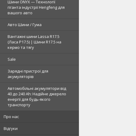
Шини ONYX — Технології
гіганта індустрії Hengfeng для
вашого авто
Авто Шини / Гума
Вантажні шини Lassa R17.5
(Ласа Р17.5) | Шини R17.5 на
кермо та тягу
Sale
Зарядні пристрої для
акумуляторів
Автомобільні акумулятори від
40 до 240 Ah: Надійне джерело
енергії для будь-якого
транспорту
Про нас
Відгуки