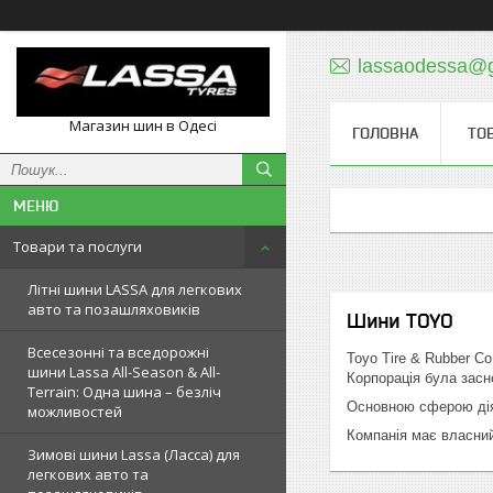
lassaodessa@
Магазин шин в Одесі
ГОЛОВНА
ТО
Товари та послуги
Літні шини LASSA для легкових
авто та позашляховиків
Шини TOYO
Всесезонні та вседорожні
Toyo Tire & Rubber Co
шини Lassa All-Season & All-
Корпорація була засн
Terrain: Одна шина – безліч
Основною сферою дія
можливостей
Компанія має власний 
Зимові шини Lassa (Ласса) для
легкових авто та