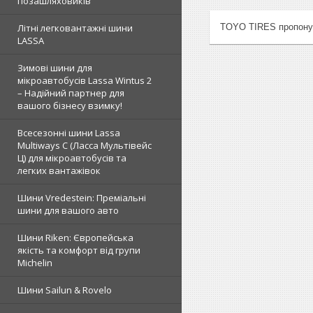
позашляховиків
TOYO ТIRES пропонує 
Літні легковантажні шини
LASSA
Зимові шини для
мікроавтобусів Lassa Wintus 2
– Надійний партнер для
вашого бізнесу взимку!
Всесезонні шини Lassa
Multiways C (Ласса Мультівейс
Ц) для мікроавтобусів та
легких вантажівок
Шини Vredestein: Преміальні
шини для вашого авто
Шини Riken: Європейська
якість та комфорт від групи
Michelin
Шини Sailun & Rovelo